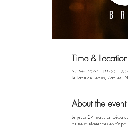
Time & Location
27 Mar 2026, 19:00 – 23
Le Lapsuce Pertuis, Zac les, A
About the event
Le jeudi 27 mars, on débarqu
plusieurs références en fût p