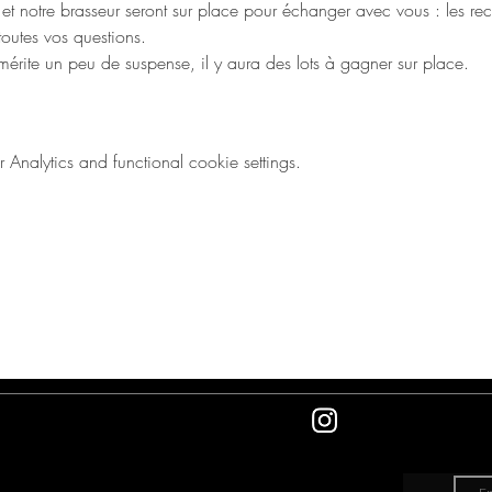
 et notre brasseur seront sur place pour échanger avec vous : les recet
outes vos questions.
érite un peu de suspense, il y aura des lots à gagner sur place.
nalytics and functional cookie settings.
e
Newsle
follow us
latest 