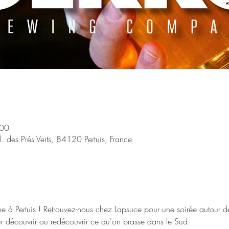
:00
ll. des Prés Verts, 84120 Pertuis, France
e à Pertuis ! Retrouvez-nous chez Lapsuce pour une soirée autour d
our découvrir ou redécouvrir ce qu'on brasse dans le Sud.