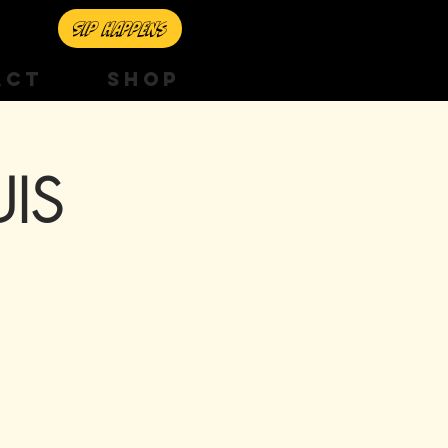
Sip happens
ACT
SHOP
UIS