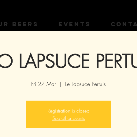
UR BEERS
EVENTS
CONT
O LAPSUCE PERT
Fri 27 Mar
  |  
Le Lapsuce Pertuis
Registration is closed
See other events