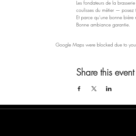
Les fondateurs de la brasserie
coulisses du métier — posez t
Et parce qu'une bonne bière m
Bonne ambiance garantie.
Google Maps were blocked due to your A
Share this event
General Terms and Conditions of Sal
Privacy Policy
Terms & Conditions