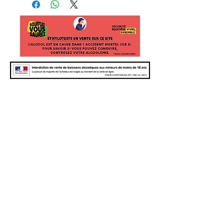
Suivez
nous
Newsletter - inscrivez-vous pour les nouvelles
et les événements
Joindre
L'ABUS D'ALCOOL EST DANGEREUX
POUR LA SANTÉ
Conditions Générales de
Politique de