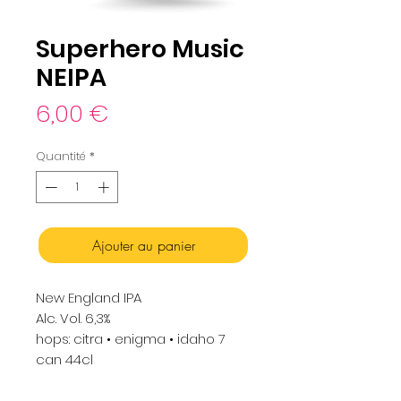
Superhero Music
NEIPA
Prix
6,00 €
Quantité
*
Ajouter au panier
New England IPA
Alc. Vol. 6,3%
hops: citra • enigma • idaho 7
can 44cl