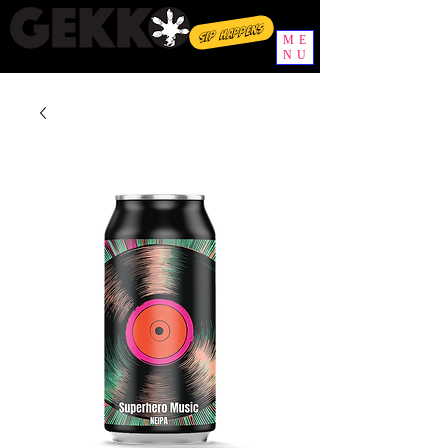
Sip happens
ME
NU