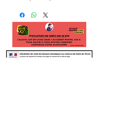
Suivez
nous
Newsletter - inscrivez-vous pour les nouvelles
et les événements
Joindre
L'ABUS D'ALCOOL EST DANGEREUX