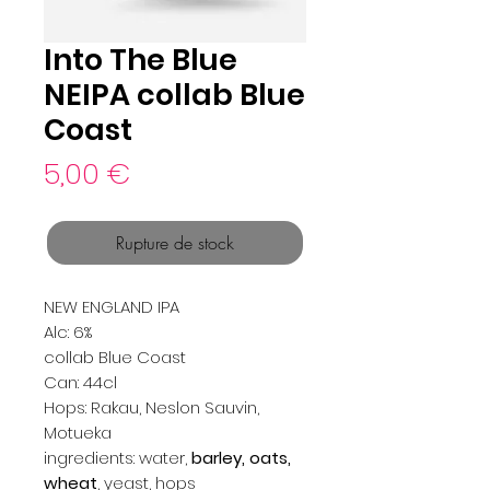
Into The Blue
NEIPA collab Blue
Coast
Prix
5,00 €
Rupture de stock
NEW ENGLAND IPA
Alc: 6%
collab Blue Coast
Can: 44cl
Hops: Rakau, Neslon Sauvin,
Motueka
ingredients: water,
barley, oats,
wheat
, yeast, hops