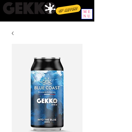
Sip happens
ME
NU