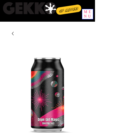
Sip happens
ME
NU