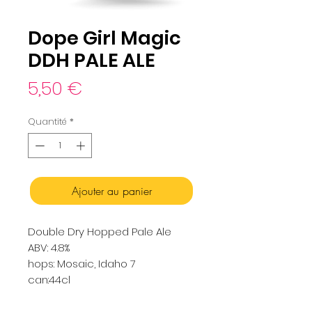
Dope Girl Magic
DDH PALE ALE
Prix
5,50 €
Quantité
*
Ajouter au panier
Double Dry Hopped Pale Ale
ABV: 4.8%
hops: Mosaic, Idaho 7
can:44cl