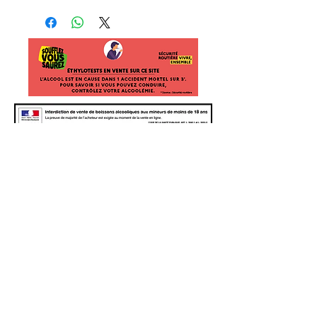
Suivez
nous
Newsletter - inscrivez-vous pour les nouvelles
et les événements
Joindre
L'ABUS D'ALCOOL EST DANGEREUX
POUR LA SANTÉ