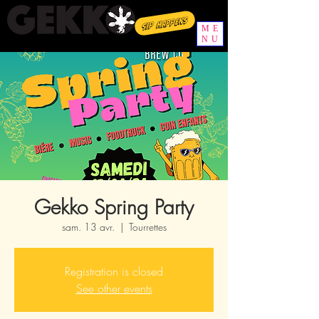
Sip happens
ME
NU
Gekko Spring Party
sam. 13 avr.
  |  
Tourrettes
Registration is closed
See other events