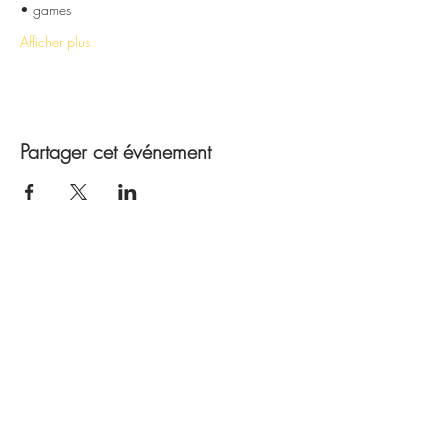
• games
Afficher plus
Partager cet événement
Suivez
nous
Newsletter - inscrivez-vous pour les nouvelles
et les événements
Joindre