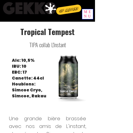
Sip happens
ME
NU
Tropical Tempest
TIPA collab L'Instant
Alc: 10,5%
IBU: 10
EBC: 17
Canette: 44cl
Houblons:
Simcoe Cryo,
Simcoe, Rakau
Une grande bière brassée
avec nos amis de L'instant,