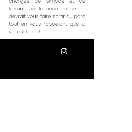
chargée de Simcoe et de
Rakau pour la base de ce qui
devrait vous faire sortir du parc
tout en vous rappelant que la
vie est belle !
Suivez
nous
Newsletter - inscrivez-vous pour les nouvelles
et les événements
Joindre
L'ABUS D'ALCOOL EST DANGEREUX
POUR LA SANTÉ
Conditions Générales de
Politique de
Vente
confidentialit