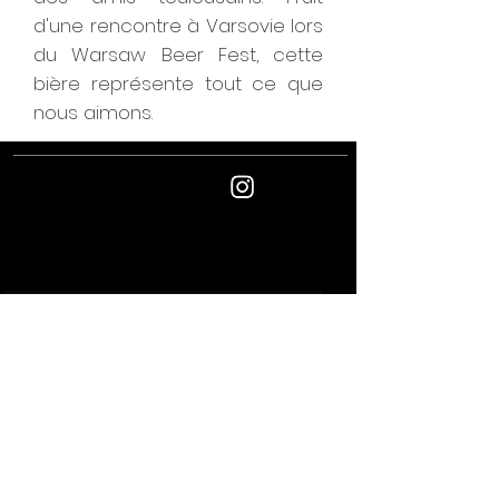
d'une rencontre à Varsovie lors
du Warsaw Beer Fest, cette
bière représente tout ce que
nous aimons.
Suivez
nous
Newsletter - inscrivez-vous pour les nouvelles
et les événements
Joindre
L'ABUS D'ALCOOL EST DANGEREUX
POUR LA SANTÉ
Conditions Générales de
Politique de
Vente
confidentialit