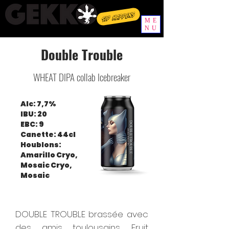
Sip happens
ME
NU
Double Trouble
WHEAT DIPA collab Icebreaker
Alc: 7,7%
IBU: 20
EBC: 9
Canette: 44cl
Houblons:
Amarillo Cryo,
Mosaic Cryo,
Mosaic
DOUBLE TROUBLE brassée avec
des amis toulousains. Fruit