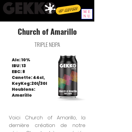
Sip happens
ME
NU
Church of Amarillo
TRIPLE NEIPA
Alc: 10%
IBU: 13
EBC: 8
Canette: 44cl,
KeyKeg:20l/30l
Houblons:
Amarillo
Voici Church of Amarillo, la
dernière création de notre