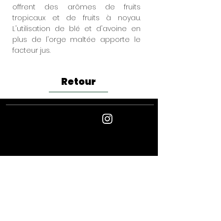
offrent des arômes de fruits
tropicaux et de fruits à noyau.
L'utilisation de blé et d'avoine en
plus de l'orge maltée apporte le
facteur jus.
Retour
Suivez
nous
Newsletter - inscrivez-vous pour les nouvelles
et les événements
Joindre
L'ABUS D'ALCOOL EST DANGEREUX