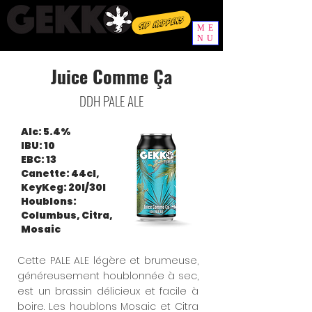
Sip happens
ME
NU
Juice Comme Ça
DDH PALE ALE
Alc: 5.4%
IBU: 10
EBC: 13
Canette: 44cl,
KeyKeg: 20l/30l
Houblons:
Columbus, Citra,
Mosaic
Cette PALE ALE légère et brumeuse,
généreusement houblonnée à sec,
est un brassin délicieux et facile à
boire. Les houblons Mosaic et Citra